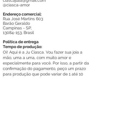
ciascajulia@gmail.com
@ciasca-amor
Endereço comercial:
Rua José Martins 603
Barão Geraldo
Campinas - SP,
13084-153
, Brasil
Política de entrega
Tempo de produção:
Oi! Aqui é a Ju Ciasca. Vou fazer sua joia a
mão, uma a uma, com muito amor e
especialmente para você. Por isso, a partir da
confirmação do pagamento, peço um prazo
para produção que pode variar de 1 até 10
dias úteis. Se você tiver urgência para
receber a sua joia, escreva para mim. Se for
possível, vou te ajudar ♡ Não se esqueça de
revisar o seu pedido para ver se está tudo
direitinho. Assim, poderei fazer a sua peça do
jeitinho que você sonhou ♡
Tempo de Envio:
O tempo de envio pode variar, de acordo
com os prazos da transportadora JadLo
g ou
Correios. Em geral, o frete ocorre entre 1 e 10