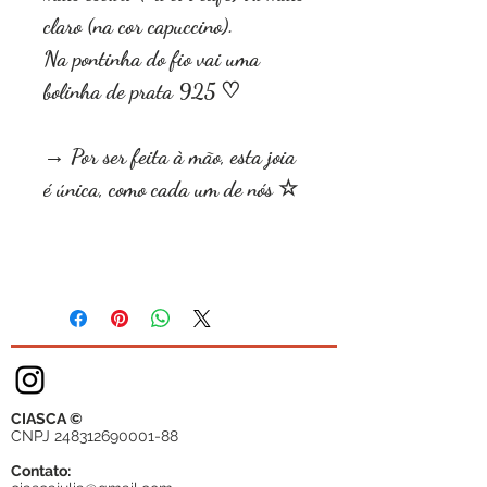
claro (na cor capuccino).
Na pontinha do fio vai uma
bolinha de prata 925 ♡
→ Por ser feita à mão, esta joia
é única, como cada um de nós ☆
CIASCA ©
CNPJ
248312690001-88
Contato: