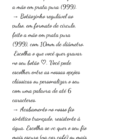
a mão em prata pura (999).
→ Botãozinho regulável ao
pulso, em formato de círculo,
feito a mão em prata pura
(999), com 10mm de diâmetro.
Escolha o que você quer gravar
no seu botão ♡. Você pode
escolher entre as nossas opções
clássicas ou personalizar o seu
com uma palavra de até 6
caracteres.
→ Acabamento no nosso fio
sintético trançado, resistente à
água. Escolha se vc quer o seu fio
mais escuro (na cor café) ou mais