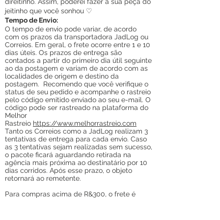
direitinho. Assim, poderei fazer a sua peça do
jeitinho que você sonhou ♡
Tempo de Envio:
O tempo de envio pode variar, de acordo
com os prazos da transportadora JadLo
g ou
Correios. Em geral, o frete ocorre entre 1 e 10
dias úteis. Os prazos de entrega são
contados a partir do primeiro dia útil seguinte
ao da postagem e variam de acordo com as
localidades de origem e destino da
postagem.
Recomendo que você verifique o
status de seu pedido e acompanhe o rastreio
pelo código emitido enviado ao seu e-mail. O
código pode ser rastreado na plataforma do
Melhor
Rastreio
https://www.melhorrastreio.com
Tanto os Correios como a JadLog realizam 3
tentativas de entrega para cada envio. Caso
as 3 tentativas sejam realizadas sem sucesso,
o pacote ficará aguardando retirada na
agência mais próxima ao destinatário por 10
dias corridos. Após esse prazo, o objeto
retornará ao remetente.
Para compras acima de R&300, o frete é
gratuito. Para compras abaixo desse valor, o
frete é R$20.