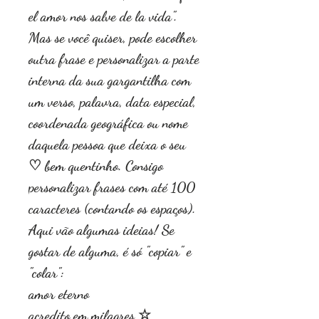
el amor nos salve de la vida".
Mas se você quiser, pode escolher
outra frase e personalizar a parte
interna da sua gargantilha com
um verso, palavra, data especial,
coordenada geográfica ou nome
daquela pessoa que deixa o seu
♡ bem quentinho. Consigo
personalizar frases com até 100
caracteres (contando os espaços).
Aqui vão algumas ideias! Se
gostar de alguma, é só "copiar" e
"colar":
amor eterno
acredito em milagres ☆