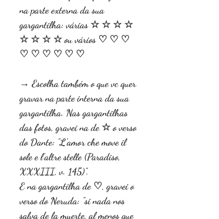
na parte externa da sua
gargantilha: várias ☆ ☆ ☆ ☆
☆ ☆ ☆ ☆ ou vários ♡ ♡ ♡
♡ ♡ ♡ ♡ ♡ ♡
→ Escolha também o que vc quer
gravar na parte interna da sua
gargantilha. Nas gargantilhas
das fotos, gravei na de ☆ o verso
do Dante: "L'amor che move il
sole e l'altre stelle (Paradiso,
XXXIII, v. 145)".
E na gargantilha de ♡, gravei o
verso do Neruda: "si nada nos
salva de la muerte, al menos que