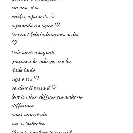
ria ame viva
celebre a jornada ♡
a jornada é mágica ♡
tornarei belo tudo ao meu redor
♡
todo amor é sagrado
gracias a la vida que me ha
dado tanto
siga o seu ♡
va dove ti porta il ♡
love is when differences make no
difference
amor vence tudo
somos instantes
there is sunshine in my soul