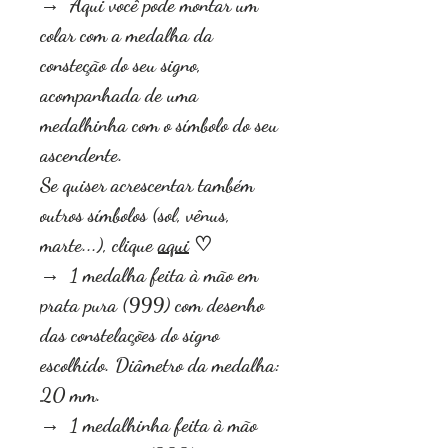
→ Aqui você pode montar um
colar com a medalha da
consteção do seu signo,
acompanhada de uma
medalhinha com o símbolo do seu
ascendente.
Se quiser acrescentar também
outros símbolos (sol, vênus,
marte...), clique
aqui
♡
→
1 medalha feita à mão em
prata pura (999) com desenho
das constelações do signo
escolhido. Diâmetro da medalha:
20 mm.
→ 1 medalhinha feita à mão