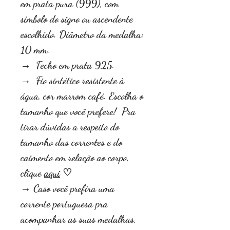
em prata pura (999), com
símbolo do signo ou ascendente
escolhido. Diâmetro da medalha:
10 mm.
→ Fecho em prata 925.
→ Fio sintético resistente à
água, cor marrom café. Escolha o
tamanho que você prefere! Pra
tirar dúvidas a respeito do
tamanho das correntes e do
caimento em relação ao corpo,
clique
aqui
♡
→ Caso você prefira uma
corrente portuguesa pra
acompanhar as suas medalhas,