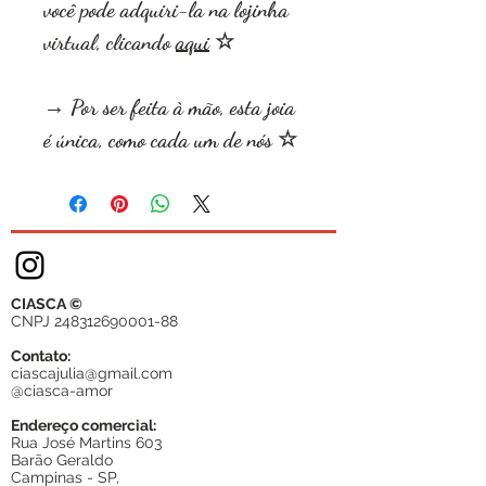
você pode adquiri-la na lojinha
virtual, clicando
aqui
☆
→ Por ser feita à mão, esta joia
é única, como cada um de nós ☆
CIASCA ©
CNPJ
248312690001-88
Contato:
ciascajulia@gmail.com
@ciasca-amor
Endereço comercial:
Rua José Martins 603
Barão Geraldo
Campinas - SP,