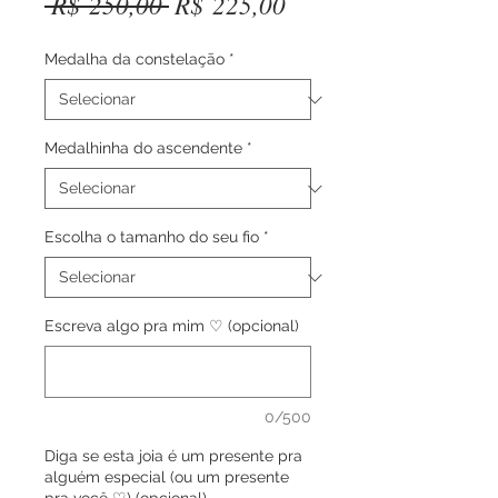
Preço
Preço
 R$ 250,00 
R$ 225,00
normal
promocional
Medalha da constelação
*
Medalhinha do ascendente
*
Escolha o tamanho do seu fio
*
Escreva algo pra mim ♡ (opcional)
0/500
Diga se esta joia é um presente pra
alguém especial (ou um presente