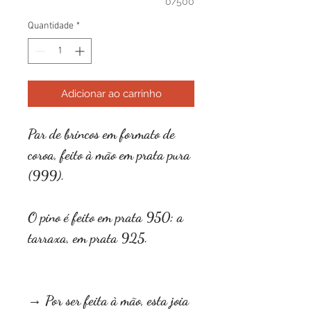
0/500
Quantidade
*
Adicionar ao carrinho
Par de brincos em formato de
coroa, feito à mão em prata pura
(999).
O pino é feito em prata 950; a
tarraxa, em prata 925.
→ Por ser feita à mão, esta joia