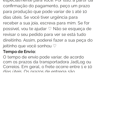
especialmente para você. Por isso, a partir da
confirmação do pagamento, peço um prazo
para produção que pode variar de 1 até 10
dias úteis. Se você tiver urgência para
receber a sua joia, escreva para mim. Se for
possível, vou te ajudar ♡ Não se esqueça de
revisar o seu pedido para ver se está tudo
direitinho. Assim, poderei fazer a sua peça do
jeitinho que você sonhou ♡
Tempo de Envio:
O tempo de envio pode variar, de acordo
com os prazos da transportadora JadLo
g ou
Correios. Em geral, o frete ocorre entre 1 e 10
dias úteis. Os prazos de entrega são
contados a partir do primeiro dia útil seguinte
ao da postagem e variam de acordo com as
localidades de origem e destino da
postagem.
Recomendo que você verifique o
status de seu pedido e acompanhe o rastreio
pelo código emitido enviado ao seu e-mail. O
código pode ser rastreado na plataforma do
Melhor
Rastreio
https://www.melhorrastreio.com
Tanto os Correios como a JadLog realizam 3
tentativas de entrega para cada envio. Caso
as 3 tentativas sejam realizadas sem sucesso,
o pacote ficará aguardando retirada na