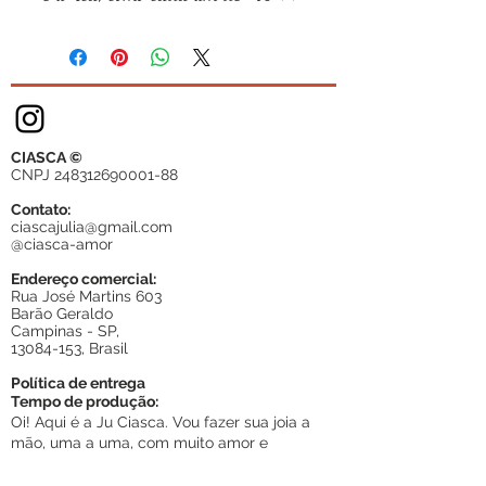
CIASCA ©
CNPJ
248312690001-88
Contato:
ciascajulia@gmail.com
@ciasca-amor
Endereço comercial:
Rua José Martins 603
Barão Geraldo
Campinas - SP,
13084-153
, Brasil
Política de entrega
Tempo de produção:
Oi! Aqui é a Ju Ciasca. Vou fazer sua joia a
mão, uma a uma, com muito amor e
especialmente para você. Por isso, a partir da
confirmação do pagamento, peço um prazo