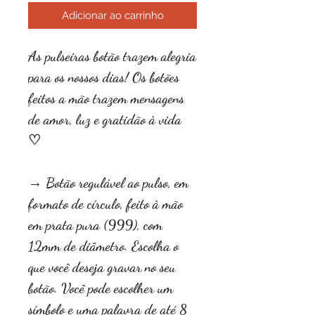
Adicionar ao carrinho
As pulseiras botão trazem alegria
para os nossos dias! Os botões
feitos a mão trazem mensagens
de amor, luz e gratidão à vida
♡
→ Botão regulável ao pulso, em
formato de círculo, feito à mão
em prata pura (999), com
12mm de diâmetro. Escolha o
que você deseja gravar no seu
botão. Você pode escolher um
símbolo e uma palavra de até 8