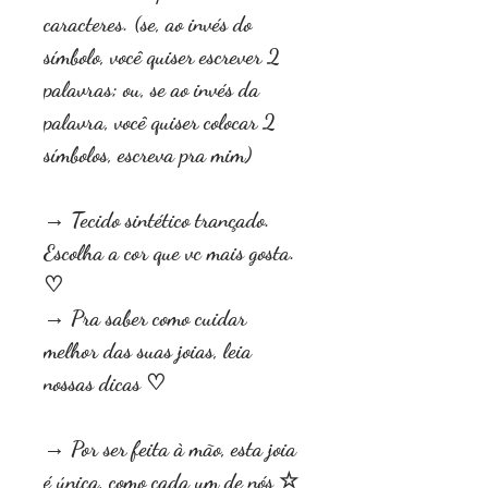
caracteres. (se, ao invés do
símbolo, você quiser escrever 2
palavras; ou, se ao invés da
palavra, você quiser colocar 2
símbolos, escreva pra mim)
→ Tecido sintético trançado.
Escolha a cor que vc mais gosta.
♡
→ Pra saber como cuidar
melhor das suas joias, leia
nossas dicas ♡
→ Por ser feita à mão, esta joia
é única, como cada um de nós ☆