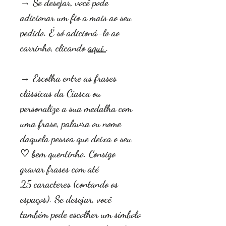
→ Se desejar, você pode
adicionar um fio a mais ao seu
pedido. É só adicioná-lo ao
carrinho, clicando
aqui
.
→ Escolha entre as frases
clássicas da Ciasca ou
personalize a sua medalha com
uma frase, palavra ou nome
daquela pessoa que deixa o seu
♡ bem quentinho. Consigo
gravar frases com até
25 caracteres (contando os
espaços). Se desejar, você
também pode escolher um símbolo