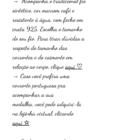
→ Acompanha o tradicional fio
sintético, cor marrom café e
resistente à água, com fecho em
prata 925. Escolha o tamanho
do seu fio. Para tirar dúvidas a
respeito do tamanho das
correntes e do caimento em
relação ao corpo, clique
aqui ♡
→ Caso você prefira uma
corrente portuguesa pra
acompanhar a sua
medalha, você pode adquiri-la
na lojinha virtual, clicando
aqui ☆