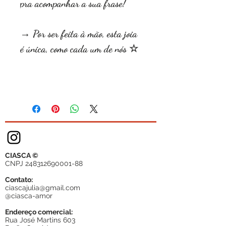
pra acompanhar a sua frase!
→ Por ser feita à mão, esta joia
é única, como cada um de nós ☆
CIASCA ©
CNPJ
248312690001-88
Contato:
ciascajulia@gmail.com
@ciasca-amor
Endereço comercial:
Rua José Martins 603